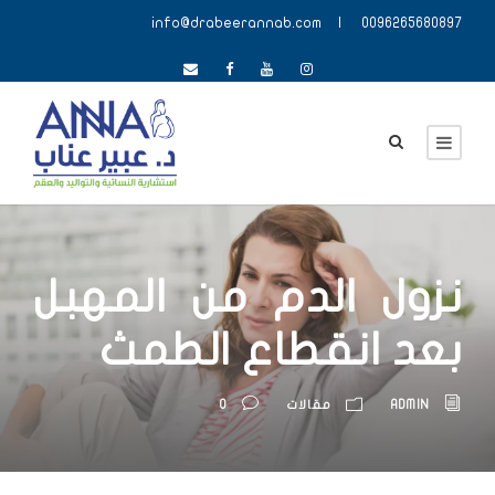
info@drabeerannab.com
| 0096265680897
نزول الدم من المهبل
بعد انقطاع الطمث
ADMIN
مقالات
0